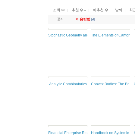
조회 수
추천 수
비추천 수
날짜
최
공지
이용방법
Stochastic Geometry and Its Applications, 3rd ed.
The Elements of Cantor Set
Analytic Combinatorics
Convex Bodies: The Brunn
Financial Enterprise Risk Management
Handbook on Systemic Ri