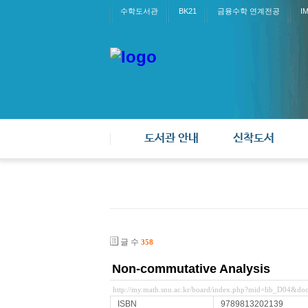
수학도서관
BK21
금융수학 연계전공
I
도서관 안내
신착도서
글 수
358
Non-commutative Analysis
http://my.math.snu.ac.kr/board/index.php?mid=lib_D04&d
ISBN
9789813202139