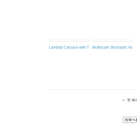
Lambda Calculus with Types
Multiscale Stochastic Volati
첫 페