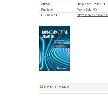
Author
Jørgensen, Palle E. T. ;
Publisher
World Scientific
DOI-based URL
http://search.ebscoho
13.PNG (67.3KB)(243)