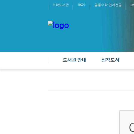
수학도서관
BK21
금융수학 연계전공
I
도서관 안내
신착도서