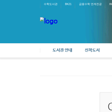
수학도서관
BK21
금융수학 연계전공
I
도서관 안내
신착도서