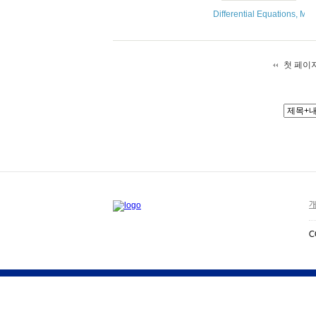
Differential Equations, Ma
첫 페이
개
C