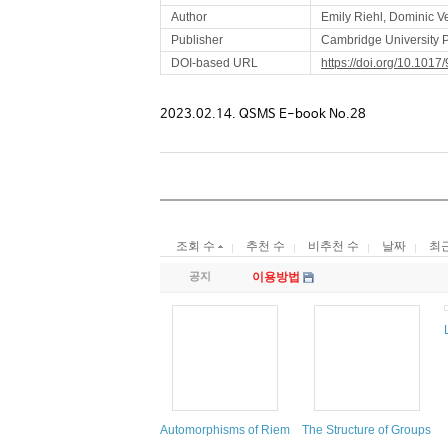
Author
Emily Riehl, Dominic Ve
Publisher
Cambridge University 
DOI-based URL
https://doi.org/10.10
2023.02.14. QSMS E-book No.28
조회 수
추천 수
비추천 수
날짜
최
공지
이용방법
Automorphisms of Riemann Surfaces, Subgroups of 
The Structure of Groups w