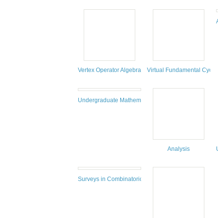
Vertex Operator Algebras, Number Theory and Relat
Virtual Fundamental Cycle
Undergraduate Mathematics for the Life Sciences: Mo
Analysis
Surveys in Combinatorics 2015