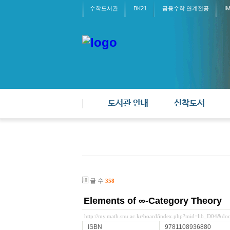
수학도서관
BK21
금융수학 연계전공
I
도서관 안내
신착도서
글 수
358
Elements of ∞-Category Theory
http://my.math.snu.ac.kr/board/index.php?mid=lib_D04&d
ISBN
9781108936880