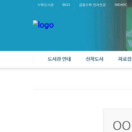
수학도서관
BK21
금융수학 연계전공
IMDARC
도서관 안내
신착도서
자료검
OO