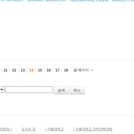
ons
RAPHS AND MANIFOLDS
in Harmonic Analysis and Partial Differential Equations
Geometric Structures on Manifolds
Hypergeometry, Integrability and Lie Th
Mackey 2-Fun
ES APPROACH.
ry to Applications
끝 페이지
11
12
13
14
15
16
17
18
취소
리방침 |
오시는 길
| 서울대학교
| 서울대학교 자연과학대학