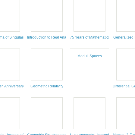
 Complex Dimensions
a of Singularities
Introduction to Real Analysis
75 Years of Mathematics of Computatio
Generalized 
Moduli Spaces
n Anniversary Celebration of the National Association of Mathematicians
Geometric Relativity
Differential 