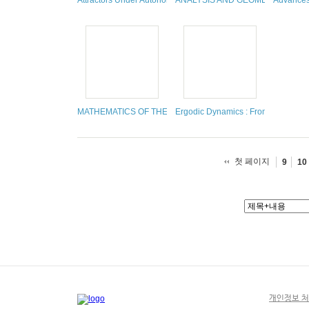
Attractors Under Autonomous and Nonautonomous Perturbati
ANALYSIS AND GEOMETRY ON G
Advances 
MATHEMATICS OF THE BOND MARKET: A LEVY PROCESS
Ergodic Dynamics : From Basic Theo
첫 페이지
9
10
개인정보 처