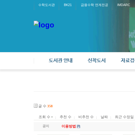
수학도서관
BK21
금융수학 연계전공
IMDARC
도서관 안내
신착도서
자료검
글 수
358
조회 수
추천 수
비추천 수
날짜
최근 수정일
공지
이용방법