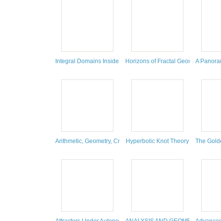
Integral Domains Inside Noetherian Power Series Rings
Horizons of Fractal Geometry and
A Panoram
Arithmetic, Geometry, Cryptography and Coding Theory
Hyperbolic Knot Theory
The Golde