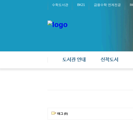
수학도서관
BK21
금융수학 연계전공
I
도서관 안내
신착도서
태그 (0)