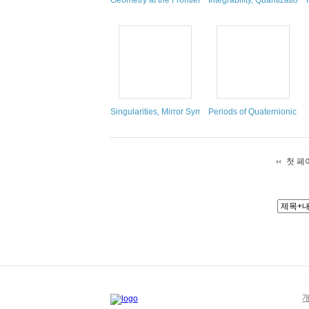
Geometry at the Frontier
Integrability, Quantization
Singularities, Mirror Symmetry, and the Gauged Lin
Periods of Quaternionic Shi
첫 페
개