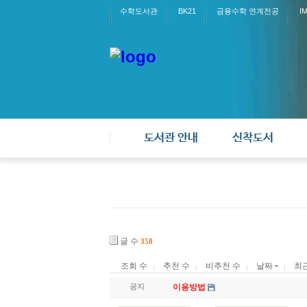
수학도서관
BK21
금융수학 연계전공
I
도서관 안내
신착도서
글 수
358
조회 수
추천 수
비추천 수
날짜
최
공지
이용방법