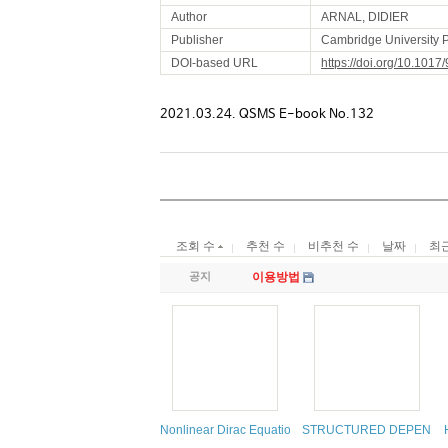
Author
ARNAL, DIDIER
Publisher
Cambridge University 
DOI-based URL
https://doi.org/10.10
2021.03.24. QSMS E-book No.132
조회 수
추천 수
비추천 수
날짜
최
공지
이용방법
Nonlinear Dirac Equation
STRUCTURED DEPENDE