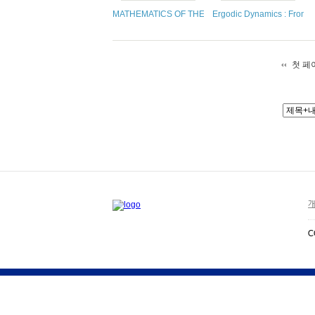
MATHEMATICS OF THE BOND MARKET: A LEVY 
Ergodic Dynamics : From Ba
첫 페
개
C