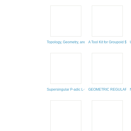
Topology, Geometry, and Dynamics
A Tool Kit for Groupoid $C
Supersingular P-adic L-functions, Maass-Shimura O
GEOMETRIC REGULAR P