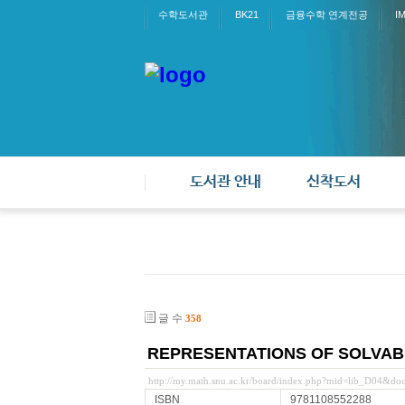
수학도서관
BK21
금융수학 연계전공
I
도서관 안내
신착도서
글 수
358
REPRESENTATIONS OF SOLVABL
http://my.math.snu.ac.kr/board/index.php?mid=lib_D04&d
ISBN
9781108552288