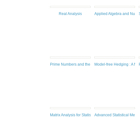
Real Analysis
Applied Algebra and Numb
Prime Numbers and the Riemann Hypothesis
Model-free Hedging : A Mar
Matrix Analysis for Statistics, Third edition
Advanced Statistical Meth