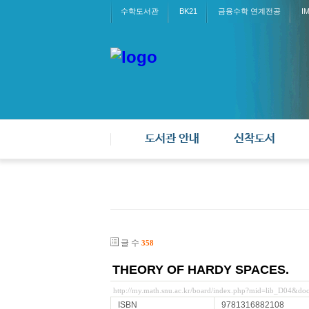
수학도서관
BK21
금융수학 연계전공
I
도서관 안내
신착도서
글 수
358
THEORY OF HARDY SPACES.
http://my.math.snu.ac.kr/board/index.php?mid=lib_D04&d
ISBN
9781316882108