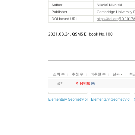
Author
Nikolaï Nikolski
Publisher
Cambridge University 
DOI-based URL
https://doi.org/10.10
2021.03.24. QSMS E-book No.100
조회 수
추천 수
비추천 수
날짜
최
공지
이용방법
Elementary Geometry of Algebraic Curves: An Underg
Elementary Geometry of Di