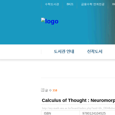
수학도서관
BK21
금융수학 연계전공
I
도서관 안내
신착도서
글 수
358
Calculus of Thought : Neuromorp
http://my.math.snu.ac.kr/board/index.php?mid=lib_D04&d
ISBN
9780124104525