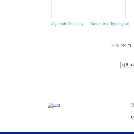
Algebraic Geometry
Groups and Topological D
첫 페이지
개
C