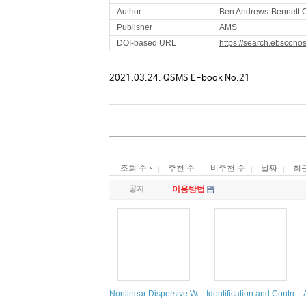
Author
Ben Andrews-Bennett C
Publisher
AMS
DOI-based URL
https://search.ebscoho
2021.03.24. QSMS E-book No.21
조회 수
추천 수
비추천 수
날짜
최
공지
이용방법
Nonlinear Dispersive Waves and Fluids
Identification and Contro