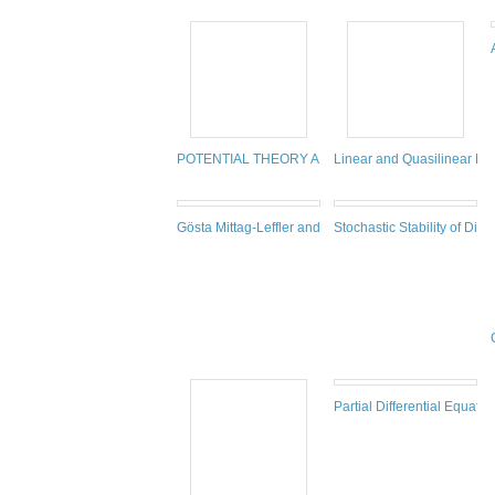
POTENTIAL THEORY AND GEOMETRY ON LIE GR
Linear and Quasilinear Pa
Gösta Mittag-Leffler and Vito Volterra. 40 Years of 
Stochastic Stability of Diff
Partial Differential Equat