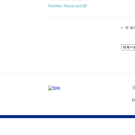
Function Theory and $ℓ^{p}$ Spaces
첫 페
개
C