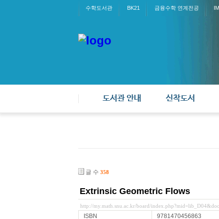
수학도서관
BK21
금융수학 연계전공
I
도서관 안내
신착도서
글 수
358
Extrinsic Geometric Flows
http://my.math.snu.ac.kr/board/index.php?mid=lib_D04&d
ISBN
9781470456863