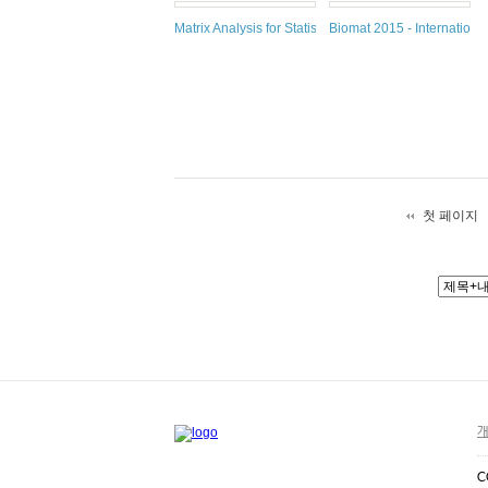
Matrix Analysis for Statistics, Third edition
Biomat 2015 - Internation
첫 페이지
개
C