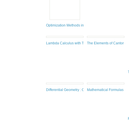
Optimization Methods in Finance
Lambda Calculus with Types
The Elements of Cantor Set
Differential Geometry : Connections, Curvature, and 
Mathematical Formulas for