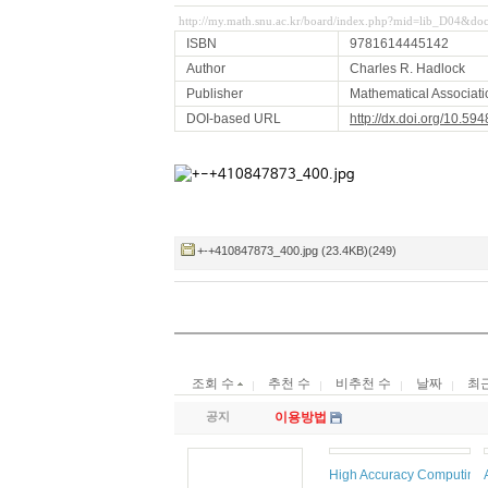
http://my.math.snu.ac.kr/board/index.php?mid=lib_D04&d
ISBN
9781614445142
Author
Charles R. Hadlock
Publisher
Mathematical Associati
DOI-based URL
http://dx.doi.org/10.
+-+410847873_400.jpg (23.4KB)(249)
조회 수
추천 수
비추천 수
날짜
최
공지
이용방법
High Accuracy Computing