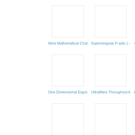
Nine Mathematical Challenges
Supersingular P-adic L-fu
One-Dimensional Ergodic Schrödinger Operators
Ultrafilters Throughout Ma