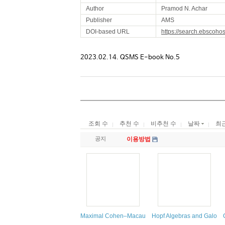
Author
Pramod N. Achar
Publisher
AMS
DOI-based URL
https://search.ebscoho
2023.02.14. QSMS E-book No.5
조회 수
추천 수
비추천 수
날짜
최
공지
이용방법
Maximal Cohen–Macaulay Modules and Tate Cohom
Hopf Algebras and Galois