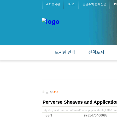
수학도서관
BK21
금융수학 연계전공
I
도서관 안내
신착도서
글 수
358
Perverse Sheaves and Applicatio
http://my.math.snu.ac.kr/board/index.php?mid=lib_D04&d
ISBN
9781470466688