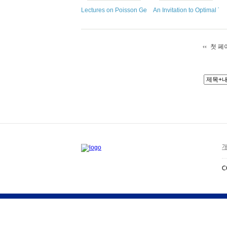
Lectures on Poisson Geometry
An Invitation to Optimal T
첫 페
개
C