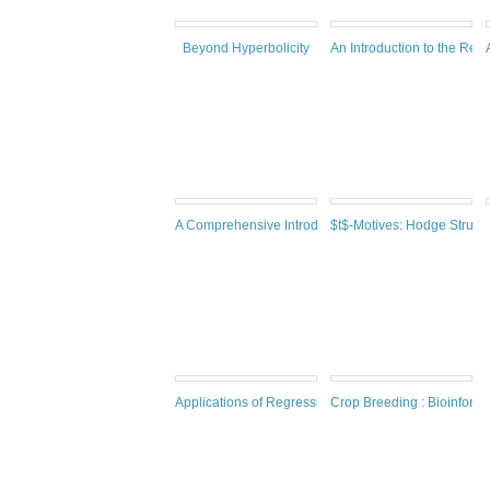
Beyond Hyperbolicity
An Introduction to the Rep
A Comprehensive Introduction to Sub-Riemannian G
$t$-Motives: Hodge Struct
Applications of Regression Models in Epidemiology
Crop Breeding : Bioinform