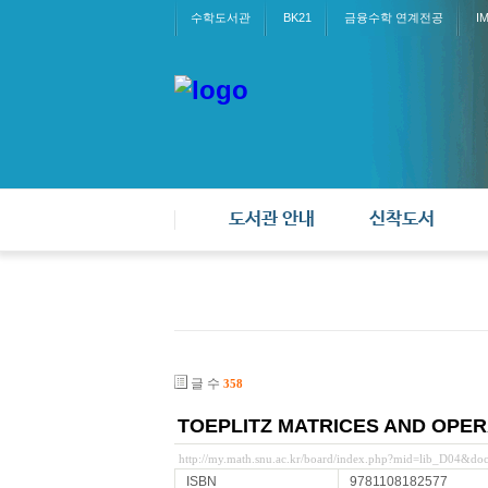
수학도서관
BK21
금융수학 연계전공
I
도서관 안내
신착도서
글 수
358
TOEPLITZ MATRICES AND OPE
http://my.math.snu.ac.kr/board/index.php?mid=lib_D04&d
ISBN
9781108182577