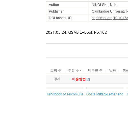
Author
NIKOLSKII, N. K.
Publisher
Cambridge University 
DOI-based URL
https://doi.org/10.10
2021.03.24. QSMS E-book No.102
조회 수
추천 수
비추천 수
날짜
최
공지
이용방법
Handbook of Teichmüller Theory, Volume VII
Gösta Mittag-Leffler and V