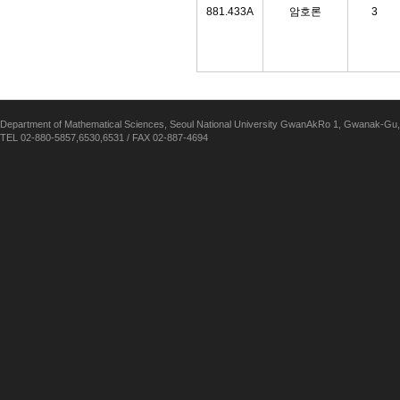
881.433A
암호론
3
Department of Mathematical Sciences, Seoul National University GwanAkRo 1, Gwanak-Gu,
TEL 02-880-5857,6530,6531 / FAX 02-887-4694