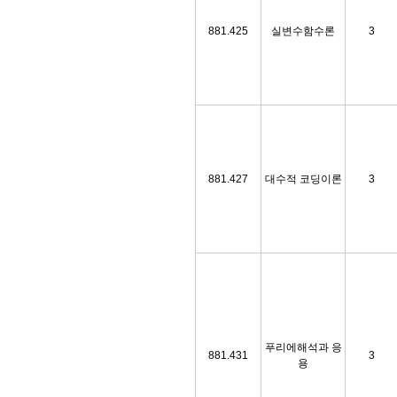
881.425
실변수함수론
3
881.427
대수적 코딩이론
3
푸리에해석과 응
881.431
3
용