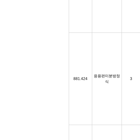
응용편미분방정
881.424
3
식