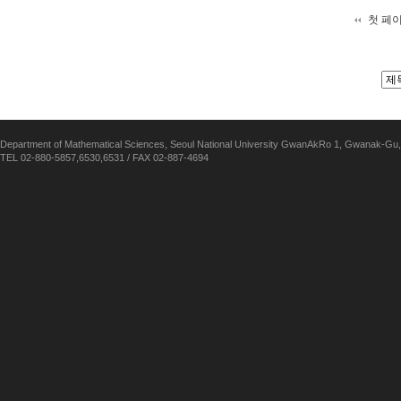
첫 페
Department of Mathematical Sciences, Seoul National University GwanAkRo 1, Gwanak-Gu,
TEL 02-880-5857,6530,6531 / FAX 02-887-4694