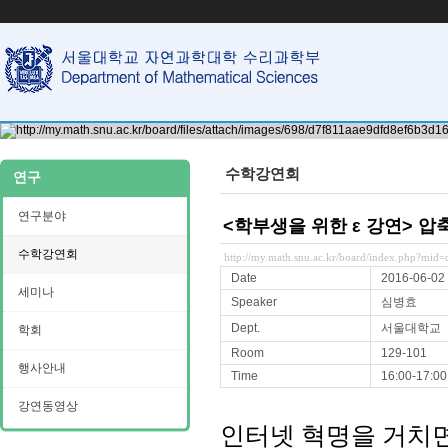
수학강연회
연구
연구분야
<학부생을 위한 ε 강연> 
수학강연회
http://my.math.snu.ac.kr/board/index.php?mi
Date
2016-06-02
세미나
Speaker
심병효
Dept.
서울대학교
학회
Room
129-101
행사안내
Time
16:00-17:00
강연동영상
인터넷 혁명을 거치면