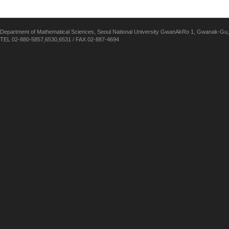
Department of Mathematical Sciences, Seoul National University GwanAkRo 1, Gwanak-Gu,
TEL 02-880-5857,6530,6531 / FAX 02-887-4694