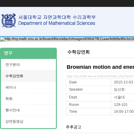
수학강연회
연구
연구분야
Brownian motion and ener
수학강연회
http://my.math.snu.ac.kr/board/index.php?mi
Date
2015-12-03
세미나
Speaker
임선희
Dept.
서울대
학회
Room
129-101
행사안내
Time
16:00-17:00
강연동영상
추후공고